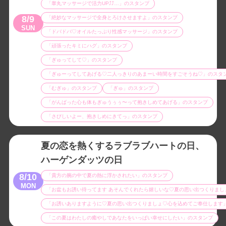
「睾丸マッサージで活力UP⤴︎⤴︎…」のスタンプ
8/9
「絶妙なマッサージで全身とろけさせますよ」のスタンプ
SUN
「ドバドバ♡オイルたっぷり性感マッサージ」のスタンプ
「頑張ったキミにハグ」のスタンプ
「ぎゅってして♡」のスタンプ
「ぎゅーってしてあげる♡二人っきりのあまーい時間をすごそうね♡」のスタ
「むぎゅ」のスタンプ
「ぎゅ」のスタンプ
「がんばった心も体もぎゅうぅぅ〜って抱きしめてあげる」のスタンプ
「さびしいよー、抱きしめにきてっ」のスタンプ
夏の恋を熱くするラブラブハートの日、
ハーゲンダッツの日
8/10
「貴方の腕の中で夏の熱に浮かされたい」のスタンプ
MON
「お盆もお誘い待ってます あそんでくれたら嬉しいな♡夏の思い出つくりまし
「お誘いありますように♡夏の思い出つくりましょ♡心を込めてご奉仕します
「この夏はわたしの癒やしであなたをいっぱい幸せにしたい」のスタンプ