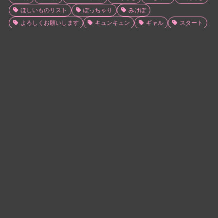
ほしいものリスト
ぽっちゃり
みけぽ
よろしくお願いします
キュンキュン
ギャル
スタート
スッキリ
ネオン
パロディ
フェチ
ホワイトデー
ポケパラ
ミス駅ちか
ローター
ヲタク
予約完売
二輪車
先生
冬
患者
愛液
暑い
暑中見舞い
欠勤
注意
洗体
満員御礼
潮吹き
無制限発射
甘えんぼ
睾丸マッサージ
秘密
空欄
脚
華金
貸切
障害者専門風俗
雨
写メ日記例文集