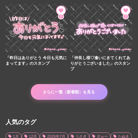
2
2
「昨日はありがとう 今日も元気に
「仲良し様♡逢いにきてくれてあ
まってます」のスタンプ
りがとうございました」のスタン
プ
さらに一覧（新着順）を見る
人気のタグ
1月
12月
2026年7月
うさぎ
ぎゅー
たぬき