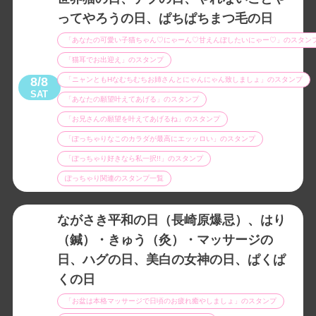
ってやろうの日、ぱちぱちまつ毛の日
「あなたの可愛い子猫ちゃん♡にゃーん♡甘えんぼしたいにゃー♡」のスタン
「猫耳でお出迎え」のスタンプ
8/8
「ニャンともHなむちむちお姉さんとにゃんにゃん致しましょ」のスタンプ
SAT
「あなたの願望叶えてあげる」のスタンプ
「お兄さんの願望を叶えてあげるね」のスタンプ
「ぽっちゃりなこのカラダが最高にエッッロい」のスタンプ
「ぽっちゃり好きなら私一択!!」のスタンプ
ぽっちゃり関連のスタンプ一覧
ながさき平和の日（長崎原爆忌）、はり
（鍼）・きゅう（灸）・マッサージの
日、ハグの日、美白の女神の日、ぱくぱ
くの日
「お盆は本格マッサージで日頃のお疲れ癒やしましょ」のスタンプ