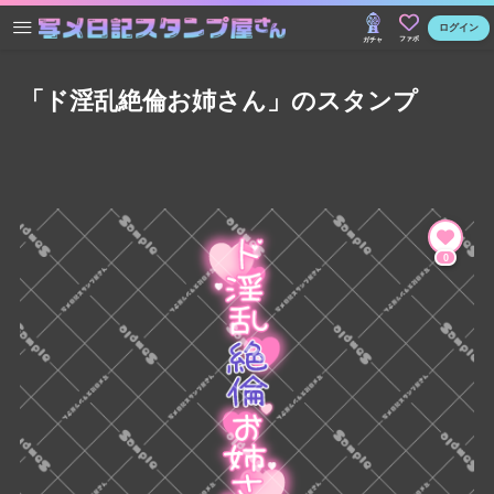
ログイン
ファボ
ガチャ
「ド淫乱絶倫お姉さん」のスタンプ
0