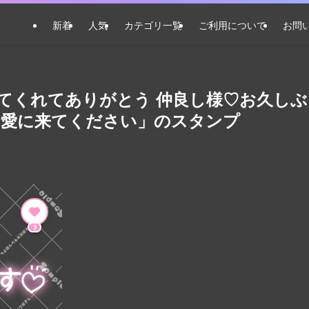
新着
人気
カテゴリ一覧
ご利用について
お問
てくれてありがとう 仲良し様♡お久しぶ
ら愛に来てください」のスタンプ
3