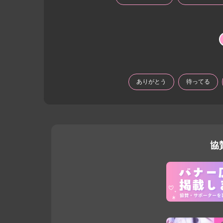
ありがとう
待ってる
協