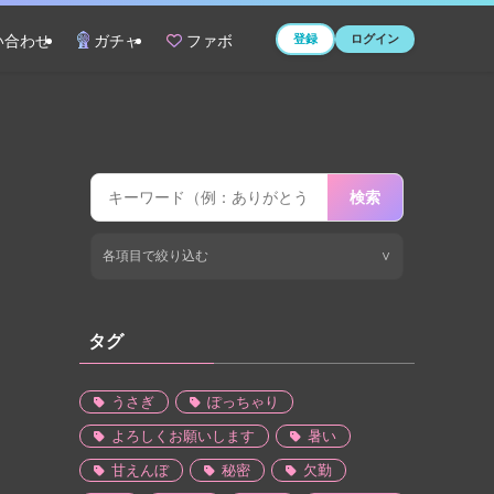
登録
ログイン
い合わせ
ガチャ
ファボ
検索
各項目で絞り込む
∨
タグ
うさぎ
ぽっちゃり
よろしくお願いします
暑い
甘えんぼ
秘密
欠勤