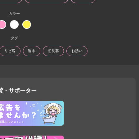
カラー
タグ
リピ客
週末
初見客
お誘い
賛・サポーター