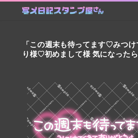
「この週末も待ってます♡みつけ
り様♡初めまして様 気になった