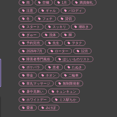
雨
空欄
1月
満員御礼
注意
ギャル
パロディ
冬
フェチ
貸切
スタート
スッキリ
潮吹き
ぎゅー
洗体
脚
予約完売
先生
ヲタク
2026年7月
ローター
12月
障害者専門風俗
ほしいものリスト
ポケパラ
患者
たぬき
華金
ネオン
二輪車
睾丸マッサージ
無制限発射
暑中見舞い
キュンキュン
ホワイトデー
ミス駅ちか
愛液
みけぽ