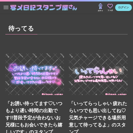
ログイン
ファボ
ガチャ
待ってる
「お誘い待ってます♡いつ
「いってらっしゃい 疲れた
もより遅い時間の出勤で
らいつでも思い出してね♡
す!!普段予定が合わないお
元気チャージできる場所用
兄様にもお会いできたら嬉
意して待ってるよ」のスタ
しいです」のスタンプ
ンプ