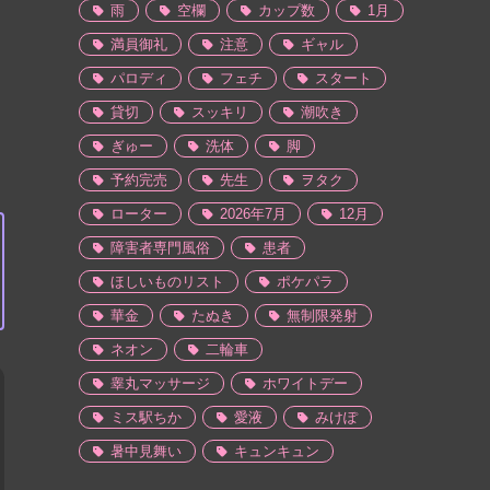
雨
空欄
カップ数
1月
満員御礼
注意
ギャル
パロディ
フェチ
スタート
貸切
スッキリ
潮吹き
ぎゅー
洗体
脚
予約完売
先生
ヲタク
ローター
2026年7月
12月
障害者専門風俗
患者
ほしいものリスト
ポケパラ
華金
たぬき
無制限発射
ネオン
二輪車
睾丸マッサージ
ホワイトデー
ミス駅ちか
愛液
みけぽ
暑中見舞い
キュンキュン