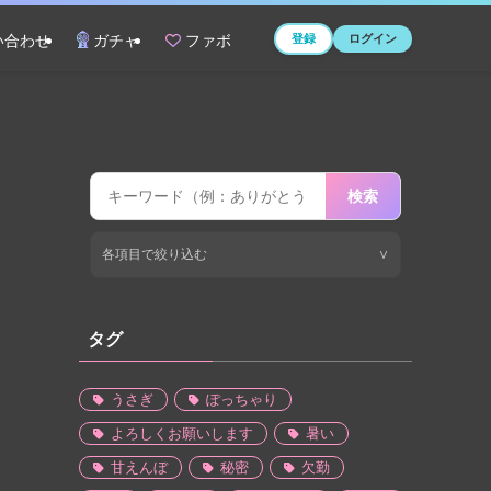
登録
ログイン
い合わせ
ガチャ
ファボ
検索
各項目で絞り込む
∨
タグ
うさぎ
ぽっちゃり
よろしくお願いします
暑い
甘えんぼ
秘密
欠勤