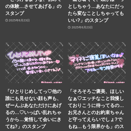
の体験…させてあげる」の
としちゃう…あなたにだっ
スタンプ
たら変なことしちゃっても
いい?」のスタンプ
2025年6月23日
2025年6月23日
「ひとりじめしてっ♡他の
「そろそろご褒美、ほしい
誰にも見せない顔も声も、
なぁ♡エッチなこと我慢し
ぜーんぶあなただけにあげ
ておりこうに待ってるの…
るの…♡いっぱい乱れちゃ
お兄さんとのお約束ちゃん
うから…覚悟して会いにき
と守ってえらいでしょ?で
てね?」のスタンプ
もね…もう限界かも」のス