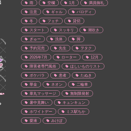
出
雨
空欄
1月
満員御礼
注意
ギャル
パロディ
冬
フェチ
貸切
スタート
スッキリ
潮吹き
ぎゅー
洗体
脚
予約完売
先生
ヲタク
2026年7月
ローター
12月
障害者専門風俗
ほしいものリスト
ポケパラ
患者
たぬき
華金
ネオン
二輪車
睾丸マッサージ
無制限発射
ち
暑中見舞い
キュンキュン
ホワイトデー
ミス駅ちか
愛液
みけぽ