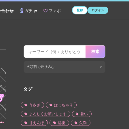
登録
ログイン
い合わせ
ガチャ
ファボ
検索
各項目で絞り込む
∨
タグ
うさぎ
ぽっちゃり
よろしくお願いします
暑い
甘えんぼ
秘密
欠勤