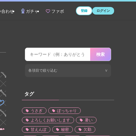
登録
ログイン
い合わせ
ガチャ
ファボ
検索
各項目で絞り込む
∨
タグ
うさぎ
ぽっちゃり
よろしくお願いします
暑い
甘えんぼ
秘密
欠勤