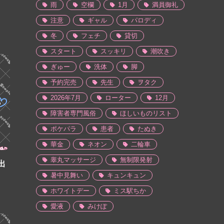
雨
空欄
1月
満員御礼
注意
ギャル
パロディ
冬
フェチ
貸切
スタート
スッキリ
潮吹き
ぎゅー
洗体
脚
予約完売
先生
ヲタク
2026年7月
ローター
12月
障害者専門風俗
ほしいものリスト
ポケパラ
患者
たぬき
華金
ネオン
二輪車
睾丸マッサージ
無制限発射
出
暑中見舞い
キュンキュン
ホワイトデー
ミス駅ちか
愛液
みけぽ