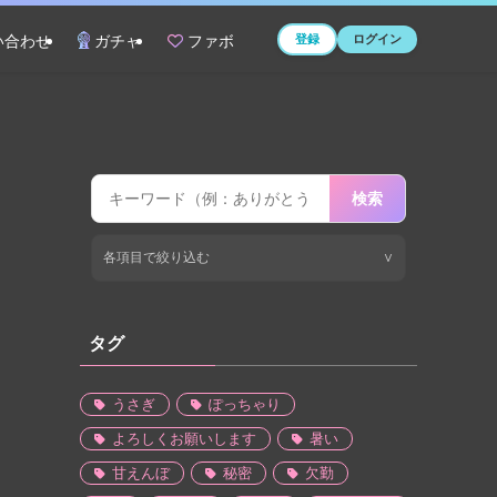
登録
ログイン
い合わせ
ガチャ
ファボ
検索
各項目で絞り込む
∨
タグ
うさぎ
ぽっちゃり
よろしくお願いします
暑い
甘えんぼ
秘密
欠勤