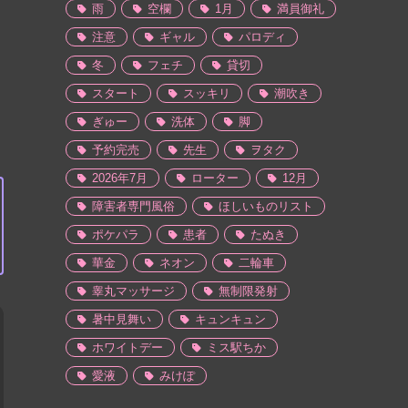
雨
空欄
1月
満員御礼
注意
ギャル
パロディ
冬
フェチ
貸切
スタート
スッキリ
潮吹き
ぎゅー
洗体
脚
予約完売
先生
ヲタク
2026年7月
ローター
12月
障害者専門風俗
ほしいものリスト
ポケパラ
患者
たぬき
華金
ネオン
二輪車
睾丸マッサージ
無制限発射
暑中見舞い
キュンキュン
ホワイトデー
ミス駅ちか
愛液
みけぽ