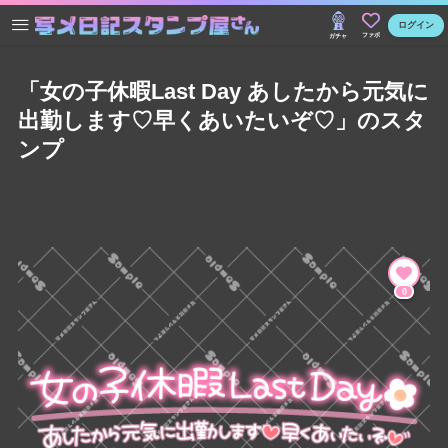
ログイン
ファボ
ガチャ
「女の子休暇Last Day あしたから元気に
出勤します♡早くあいたいぞ♡」のスタ
ンプ
0