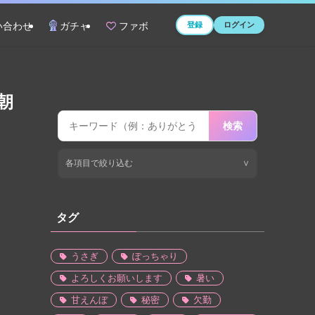
登録
ログイン
い合わせ
ガチャ
ファボ
朝
検索
各項目で絞り込む
∨
タグ
うさぎ
ぽっちゃり
よろしくお願いします
暑い
甘えんぼ
秘密
欠勤