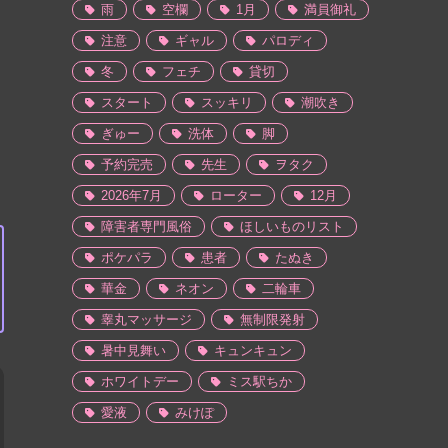
雨
空欄
1月
満員御礼
注意
ギャル
パロディ
冬
フェチ
貸切
スタート
スッキリ
潮吹き
ぎゅー
洗体
脚
予約完売
先生
ヲタク
2026年7月
ローター
12月
障害者専門風俗
ほしいものリスト
ポケパラ
患者
たぬき
華金
ネオン
二輪車
睾丸マッサージ
無制限発射
暑中見舞い
キュンキュン
ホワイトデー
ミス駅ちか
愛液
みけぽ