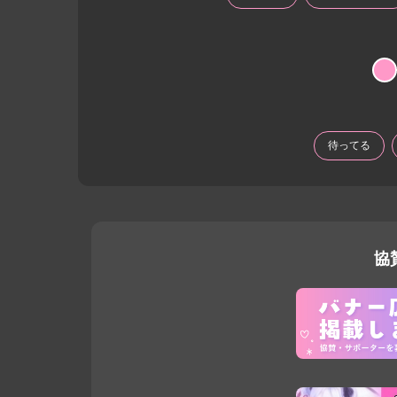
待ってる
協