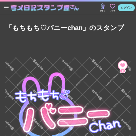
ログイン
ファボ
ガチャ
「もちもち♡バニーchan」のスタンプ
0