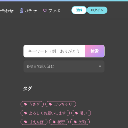
登録
ログイン
い合わせ
ガチャ
ファボ
検索
各項目で絞り込む
∨
タグ
うさぎ
ぽっちゃり
よろしくお願いします
暑い
甘えんぼ
秘密
欠勤