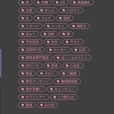
雨
空欄
1月
満員御礼
注意
ギャル
パロディ
冬
フェチ
貸切
スタート
スッキリ
潮吹き
ぎゅー
洗体
脚
予約完売
先生
ヲタク
2026年7月
ローター
12月
障害者専門風俗
ほしいものリスト
ポケパラ
患者
たぬき
華金
ネオン
二輪車
睾丸マッサージ
無制限発射
暑中見舞い
キュンキュン
ホワイトデー
ミス駅ちか
愛液
みけぽ