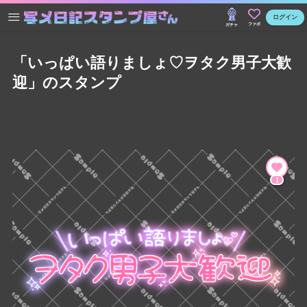
ログイン
ファボ
ガチャ
「いっぱい語りましょ♡ヲタク男子大歓
迎」のスタンプ
1