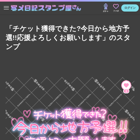
ログイン
ファボ
ガチャ
「チケット獲得できた?今日から地方予
選!!応援よろしくお願いします」のスタ
ンプ
0