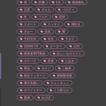
雨
空欄
1月
満員御礼
注意
ギャル
パロディ
冬
フェチ
貸切
スタート
スッキリ
潮吹き
ぎゅー
洗体
脚
予約完売
先生
ヲタク
2026年7月
ローター
12月
障害者専門風俗
ほしいものリスト
ポケパラ
患者
たぬき
華金
ネオン
二輪車
睾丸マッサージ
無制限発射
暑中見舞い
キュンキュン
ホワイトデー
ミス駅ちか
愛液
みけぽ