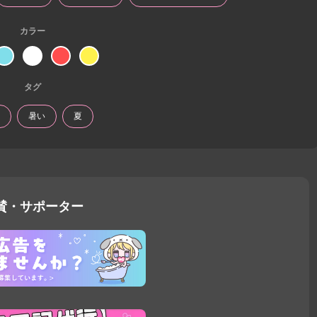
カラー
タグ
暑い
夏
賛・サポーター