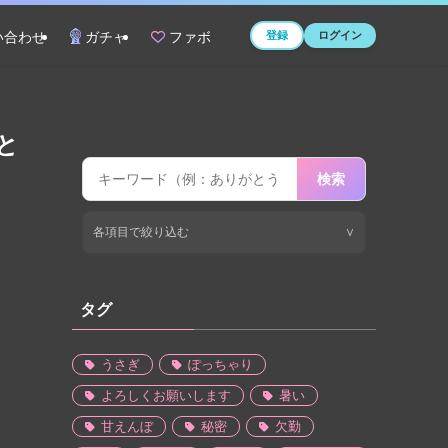
登録
ログイン
い合わせ
ガチャ
ファボ
と
検索
各項目で絞り込む
∨
タグ
うさぎ
ぽっちゃり
よろしくお願いします
暑い
甘えんぼ
秘密
欠勤