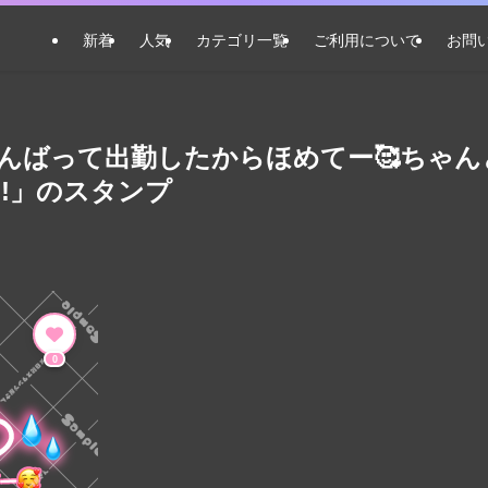
新着
人気
カテゴリ一覧
ご利用について
お問
んばって出勤したからほめてー🥰ちゃん
!」のスタンプ
0