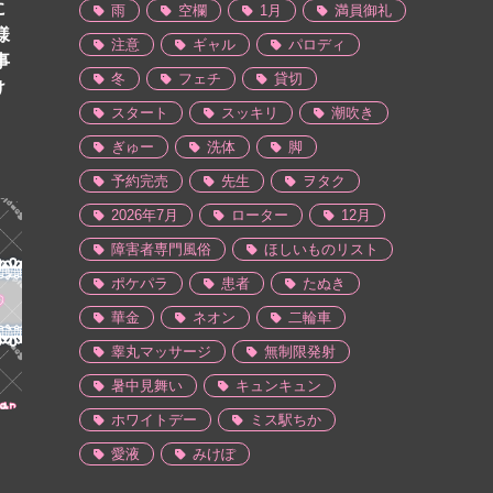
に
雨
空欄
1月
満員御礼
様
注意
ギャル
パロディ
事
冬
フェチ
貸切
け
スタート
スッキリ
潮吹き
ぎゅー
洗体
脚
予約完売
先生
ヲタク
2026年7月
ローター
12月
障害者専門風俗
ほしいものリスト
ポケパラ
患者
たぬき
華金
ネオン
二輪車
睾丸マッサージ
無制限発射
暑中見舞い
キュンキュン
ホワイトデー
ミス駅ちか
愛液
みけぽ