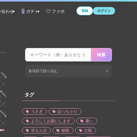
登録
ログイン
い合わせ
ガチャ
ファボ
検索
各項目で絞り込む
∨
タグ
うさぎ
ぽっちゃり
よろしくお願いします
暑い
甘えんぼ
秘密
欠勤