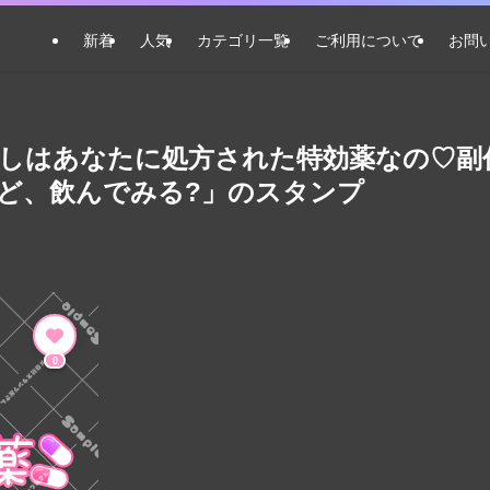
新着
人気
カテゴリ一覧
ご利用について
お問
たしはあなたに処方された特効薬なの♡副
ど、飲んでみる?」のスタンプ
0