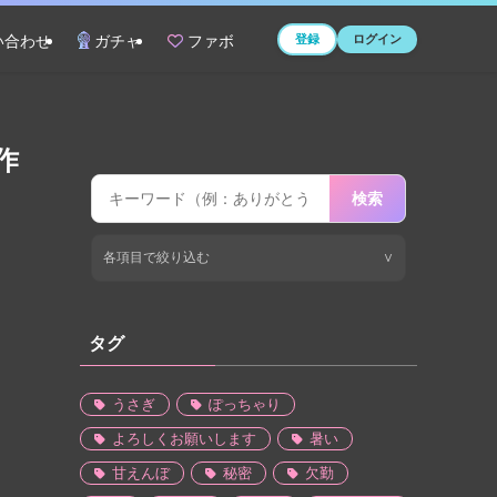
登録
ログイン
い合わせ
ガチャ
ファボ
作
検索
各項目で絞り込む
∨
タグ
うさぎ
ぽっちゃり
よろしくお願いします
暑い
甘えんぼ
秘密
欠勤