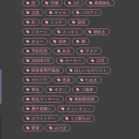
雨
空欄
1月
満員御礼
注意
ギャル
パロディ
冬
フェチ
貸切
スタート
スッキリ
潮吹き
ぎゅー
洗体
脚
予約完売
先生
ヲタク
2026年7月
ローター
12月
障害者専門風俗
ほしいものリスト
ポケパラ
患者
たぬき
華金
ネオン
二輪車
睾丸マッサージ
無制限発射
暑中見舞い
キュンキュン
ホワイトデー
ミス駅ちか
愛液
みけぽ