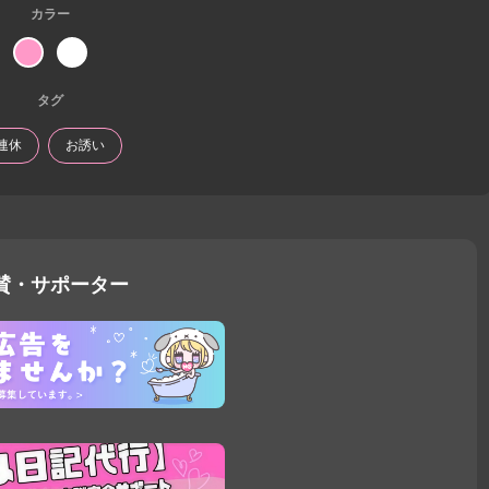
カラー
タグ
連休
お誘い
賛・サポーター