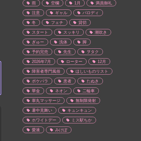
雨
空欄
1月
満員御礼
注意
ギャル
パロディ
冬
フェチ
貸切
スタート
スッキリ
潮吹き
ぎゅー
洗体
脚
予約完売
先生
ヲタク
2026年7月
ローター
12月
障害者専門風俗
ほしいものリスト
ポケパラ
患者
たぬき
華金
ネオン
二輪車
睾丸マッサージ
無制限発射
暑中見舞い
キュンキュン
ホワイトデー
ミス駅ちか
愛液
みけぽ