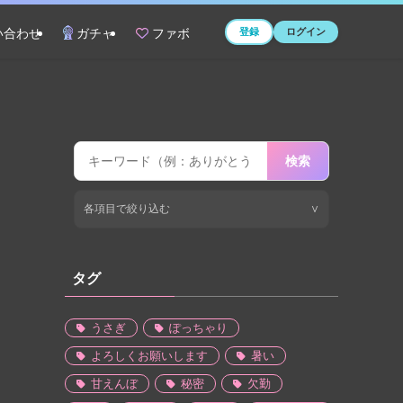
登録
ログイン
い合わせ
ガチャ
ファボ
検索
各項目で絞り込む
∨
タグ
うさぎ
ぽっちゃり
よろしくお願いします
暑い
甘えんぼ
秘密
欠勤