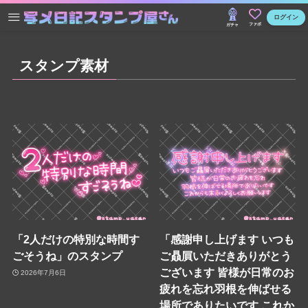
ログイン
ファボ
ガチャ
スタンプ素材
「2人だけの特別な時間す
「感謝申し上げます いつも
ごそうね」のスタンプ
ご贔屓いただきありがとう
ございます 皆様が日常のお
2026年7月6日
疲れを忘れ羽根を伸ばせる
場所でありたいです これか