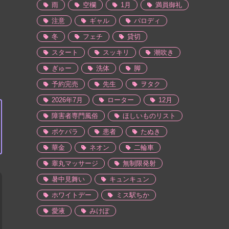
雨
空欄
1月
満員御礼
注意
ギャル
パロディ
冬
フェチ
貸切
スタート
スッキリ
潮吹き
ぎゅー
洗体
脚
予約完売
先生
ヲタク
2026年7月
ローター
12月
障害者専門風俗
ほしいものリスト
ポケパラ
患者
たぬき
華金
ネオン
二輪車
睾丸マッサージ
無制限発射
暑中見舞い
キュンキュン
ホワイトデー
ミス駅ちか
愛液
みけぽ