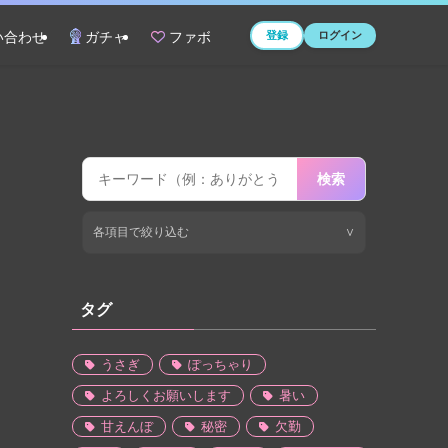
登録
ログイン
い合わせ
ガチャ
ファボ
検索
各項目で絞り込む
∨
タグ
うさぎ
ぽっちゃり
よろしくお願いします
暑い
甘えんぼ
秘密
欠勤