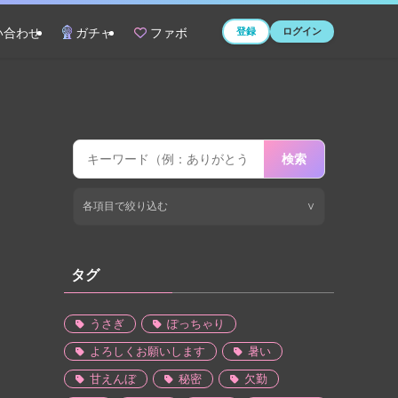
登録
ログイン
い合わせ
ガチャ
ファボ
検索
各項目で絞り込む
∨
タグ
うさぎ
ぽっちゃり
よろしくお願いします
暑い
甘えんぼ
秘密
欠勤