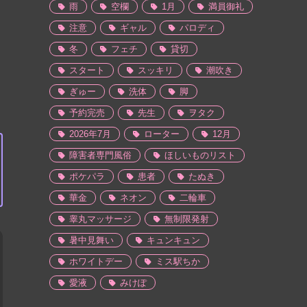
雨
空欄
1月
満員御礼
注意
ギャル
パロディ
冬
フェチ
貸切
スタート
スッキリ
潮吹き
ぎゅー
洗体
脚
予約完売
先生
ヲタク
2026年7月
ローター
12月
障害者専門風俗
ほしいものリスト
ポケパラ
患者
たぬき
華金
ネオン
二輪車
睾丸マッサージ
無制限発射
暑中見舞い
キュンキュン
ホワイトデー
ミス駅ちか
愛液
みけぽ