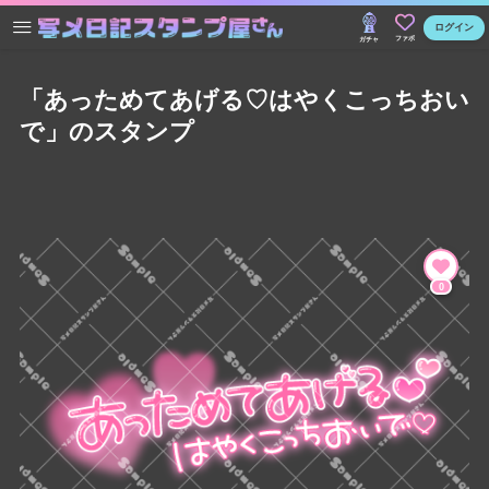
ログイン
ファボ
ガチャ
「あっためてあげる♡はやくこっちおい
で」のスタンプ
0