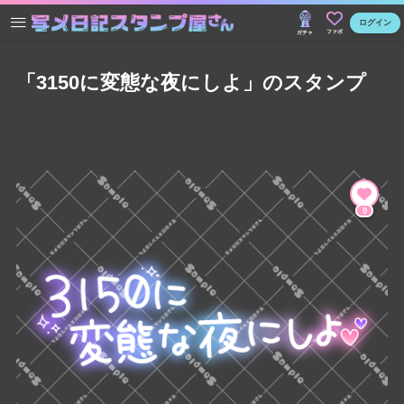
ログイン
ファボ
ガチャ
「3150に変態な夜にしよ」のスタンプ
0